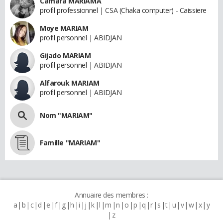
Camara MARIAMA
profil professionnel | CSA (Chaka computer) - Caissiere
Moye MARIAM
profil personnel | ABIDJAN
Gijado MARIAM
profil personnel | ABIDJAN
Alfarouk MARIAM
profil personnel | ABIDJAN
Nom "MARIAM"
Famille "MARIAM"
Annuaire des membres :
a
b
c
d
e
f
g
h
i
j
k
l
m
n
o
p
q
r
s
t
u
v
w
x
y
z