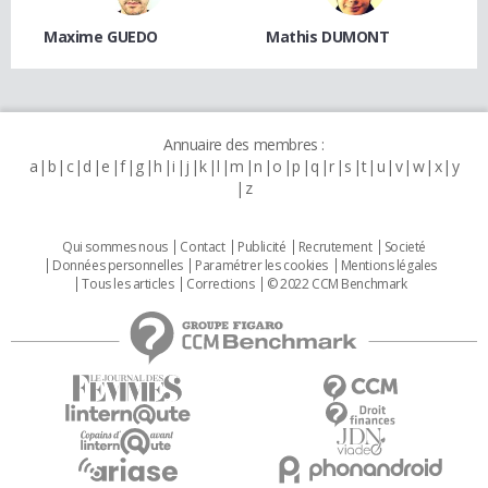
Maxime GUEDO
Mathis DUMONT
Annuaire des membres :
a
b
c
d
e
f
g
h
i
j
k
l
m
n
o
p
q
r
s
t
u
v
w
x
y
z
Qui sommes nous
Contact
Publicité
Recrutement
Societé
Données personnelles
Paramétrer les cookies
Mentions légales
Tous les articles
Corrections
© 2022 CCM Benchmark