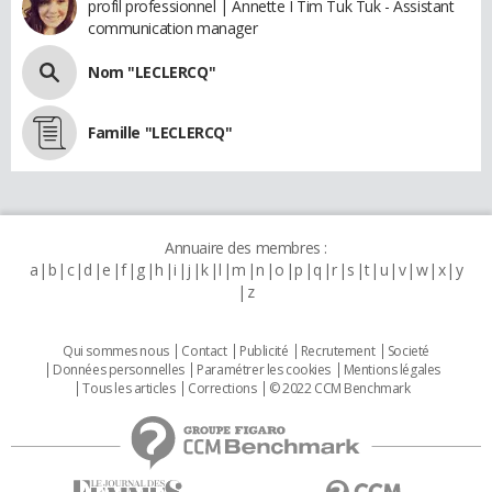
profil professionnel | Annette I Tim Tuk Tuk - Assistant
communication manager
Nom "LECLERCQ"
Famille "LECLERCQ"
Annuaire des membres :
a
b
c
d
e
f
g
h
i
j
k
l
m
n
o
p
q
r
s
t
u
v
w
x
y
z
Qui sommes nous
Contact
Publicité
Recrutement
Societé
Données personnelles
Paramétrer les cookies
Mentions légales
Tous les articles
Corrections
© 2022 CCM Benchmark