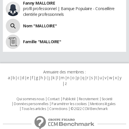
Fanny MALLOIRE
profil professionnel | Banque Populaire - Conseillère
clientèle professionnels
Nom "MALLOIRE"
Famille "MALLOIRE"
Annuaire des membres :
a
b
c
d
e
f
g
h
i
j
k
l
m
n
o
p
q
r
s
t
u
v
w
x
y
z
Qui sommes nous
Contact
Publicité
Recrutement
Societé
Données personnelles
Paramétrer les cookies
Mentions légales
Tous les articles
Corrections
© 2022 CCM Benchmark