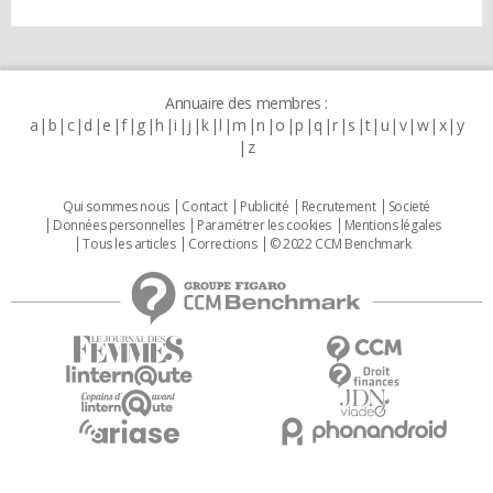
Annuaire des membres :
a
b
c
d
e
f
g
h
i
j
k
l
m
n
o
p
q
r
s
t
u
v
w
x
y
z
Qui sommes nous
Contact
Publicité
Recrutement
Societé
Données personnelles
Paramétrer les cookies
Mentions légales
Tous les articles
Corrections
© 2022 CCM Benchmark