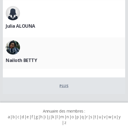
Julia ALOUNA
Nailoth BETTY
PLUS
Annuaire des membres :
a
b
c
d
e
f
g
h
i
j
k
l
m
n
o
p
q
r
s
t
u
v
w
x
y
z