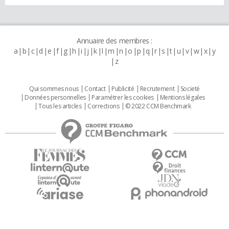
Annuaire des membres :
a
b
c
d
e
f
g
h
i
j
k
l
m
n
o
p
q
r
s
t
u
v
w
x
y
z
Qui sommes nous
Contact
Publicité
Recrutement
Societé
Données personnelles
Paramétrer les cookies
Mentions légales
Tous les articles
Corrections
© 2022 CCM Benchmark