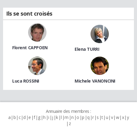
Ils se sont croisés
Florent CAPPOEN
Elena TURRI
Luca ROSSINI
Michele VANONCINI
Annuaire des membres :
a
b
c
d
e
f
g
h
i
j
k
l
m
n
o
p
q
r
s
t
u
v
w
x
y
z