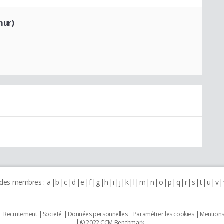
mur)
 des membres :
a
b
c
d
e
f
g
h
i
j
k
l
m
n
o
p
q
r
s
t
u
v
Recrutement
Societé
Données personnelles
Paramétrer les cookies
Mentions
© 2022 CCM Benchmark