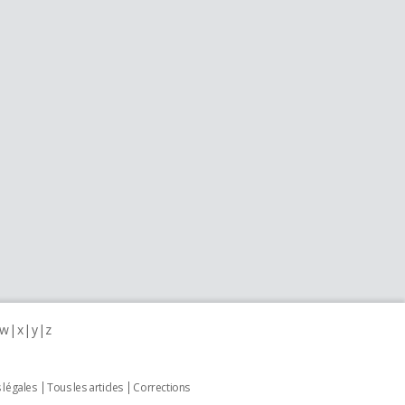
w
x
y
z
 légales
Tous les articles
Corrections