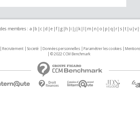
 des membres :
a
b
c
d
e
f
g
h
i
j
k
l
m
n
o
p
q
r
s
t
u
v
Recrutement
Societé
Données personnelles
Paramétrer les cookies
Mentions
© 2022 CCM Benchmark