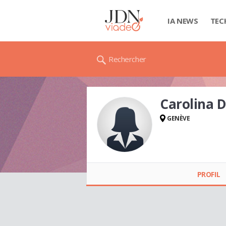
IA NEWS
TEC
Rechercher
Carolina
GENÈVE
Carolina
DERENDINGER
PROFIL