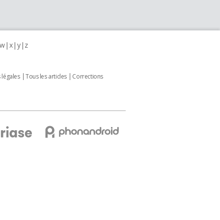
w
x
y
z
 légales
Tous les articles
Corrections