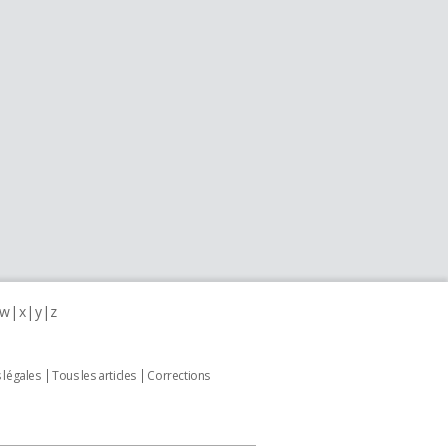
w
x
y
z
 légales
Tous les articles
Corrections