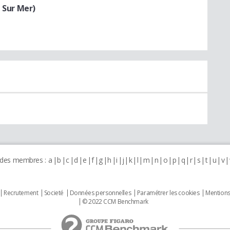
l Sur Mer)
 des membres :
a
b
c
d
e
f
g
h
i
j
k
l
m
n
o
p
q
r
s
t
u
v
Recrutement
Societé
Données personnelles
Paramétrer les cookies
Mentions
© 2022 CCM Benchmark