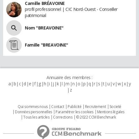
Camille BRÉAVOINE
profil professionnel | CIC Nord-Ouest - Conseiller
patrimonial
Nom "BREAVOINE"
Famille "BREAVOINE"
Annuaire des membres :
a
b
c
d
e
f
g
h
i
j
k
l
m
n
o
p
q
r
s
t
u
v
w
x
y
z
Qui sommes nous
Contact
Publicité
Recrutement
Societé
Données personnelles
Paramétrer les cookies
Mentions légales
Tous les articles
Corrections
© 2022 CCM Benchmark