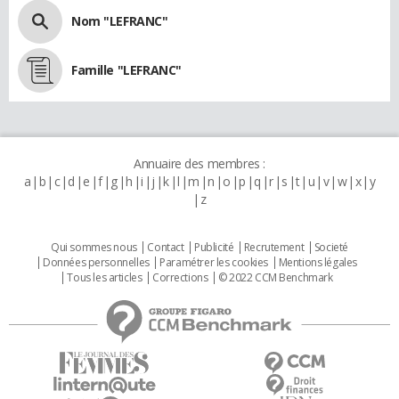
Nom "LEFRANC"
Famille "LEFRANC"
Annuaire des membres :
a
b
c
d
e
f
g
h
i
j
k
l
m
n
o
p
q
r
s
t
u
v
w
x
y
z
Qui sommes nous
Contact
Publicité
Recrutement
Societé
Données personnelles
Paramétrer les cookies
Mentions légales
Tous les articles
Corrections
© 2022 CCM Benchmark