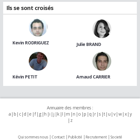
Ils se sont croisés
Kevin RODRIGUEZ
Julie BRAND
Kévin PETIT
Arnaud CARRIER
Annuaire des membres :
a
b
c
d
e
f
g
h
i
j
k
l
m
n
o
p
q
r
s
t
u
v
w
x
y
z
Qui sommes nous
Contact
Publicité
Recrutement
Societé