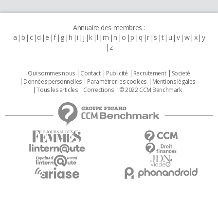
Annuaire des membres :
a
b
c
d
e
f
g
h
i
j
k
l
m
n
o
p
q
r
s
t
u
v
w
x
y
z
Qui sommes nous
Contact
Publicité
Recrutement
Societé
Données personnelles
Paramétrer les cookies
Mentions légales
Tous les articles
Corrections
© 2022 CCM Benchmark