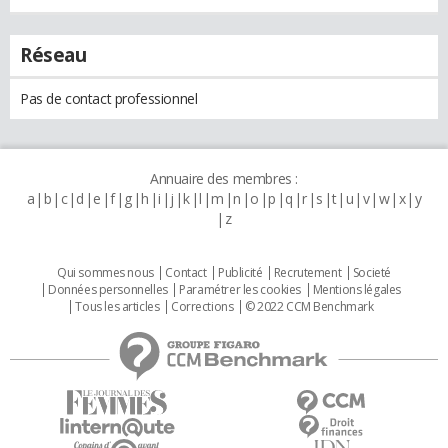
Réseau
Pas de contact professionnel
Annuaire des membres :
a
b
c
d
e
f
g
h
i
j
k
l
m
n
o
p
q
r
s
t
u
v
w
x
y
z
Qui sommes nous
Contact
Publicité
Recrutement
Societé
Données personnelles
Paramétrer les cookies
Mentions légales
Tous les articles
Corrections
© 2022 CCM Benchmark