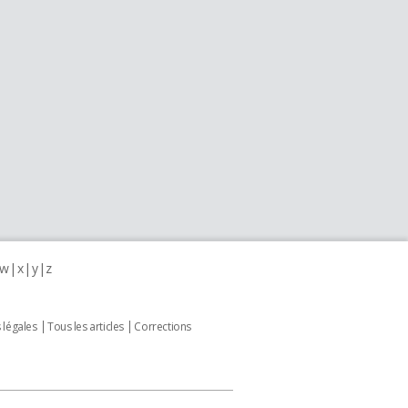
w
x
y
z
 légales
Tous les articles
Corrections