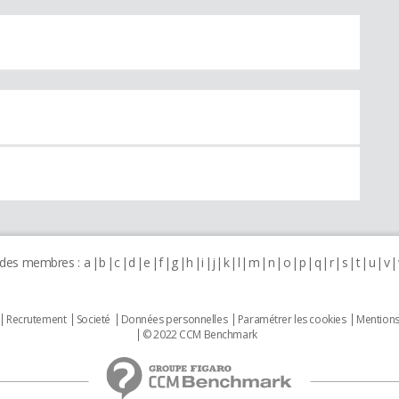
 des membres :
a
b
c
d
e
f
g
h
i
j
k
l
m
n
o
p
q
r
s
t
u
v
Recrutement
Societé
Données personnelles
Paramétrer les cookies
Mentions
© 2022 CCM Benchmark