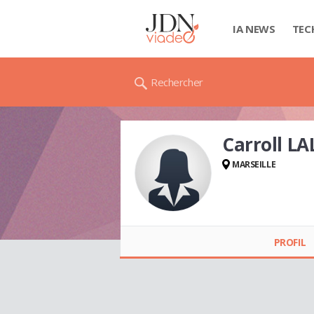
IA NEWS
TEC
Rechercher
Carroll L
MARSEILLE
Carroll LALOU
PROFIL