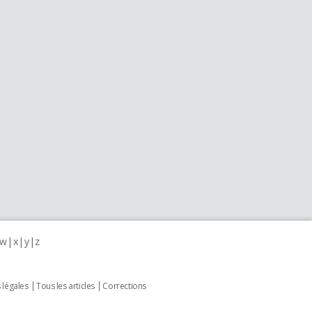
w
x
y
z
 légales
Tous les articles
Corrections