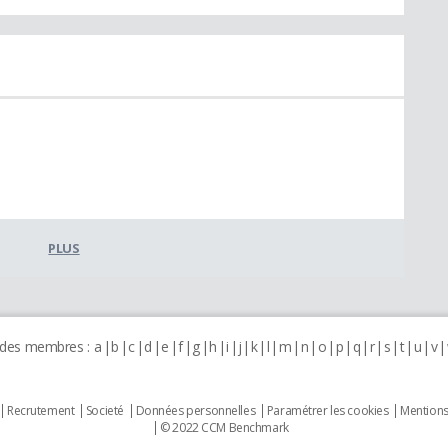
PLUS
 des membres :
a
b
c
d
e
f
g
h
i
j
k
l
m
n
o
p
q
r
s
t
u
v
Recrutement
Societé
Données personnelles
Paramétrer les cookies
Mentions
© 2022 CCM Benchmark