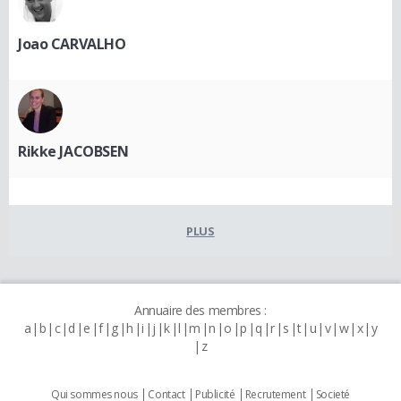
Joao CARVALHO
Rikke JACOBSEN
PLUS
Annuaire des membres :
a
b
c
d
e
f
g
h
i
j
k
l
m
n
o
p
q
r
s
t
u
v
w
x
y
z
Qui sommes nous
Contact
Publicité
Recrutement
Societé