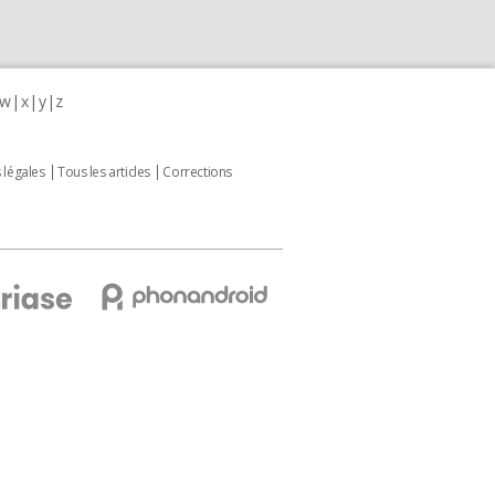
w
x
y
z
 légales
Tous les articles
Corrections