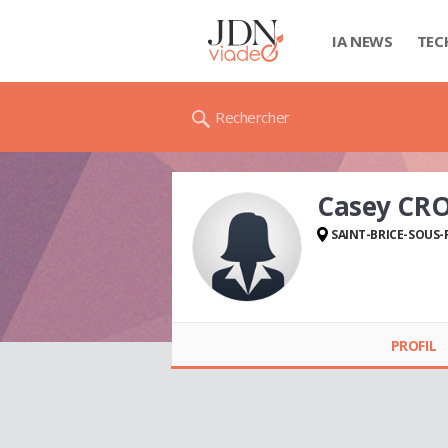
IA NEWS
TEC
Rechercher
Casey CR
SAINT-BRICE-SOUS-
Casey CROUARD
PROFIL