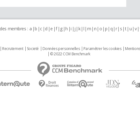
 des membres :
a
b
c
d
e
f
g
h
i
j
k
l
m
n
o
p
q
r
s
t
u
v
Recrutement
Societé
Données personnelles
Paramétrer les cookies
Mentions
© 2022 CCM Benchmark