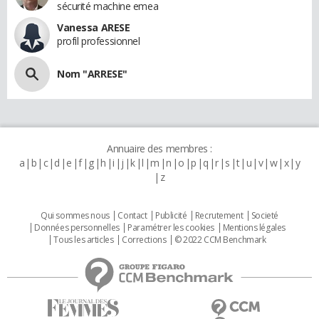
sécurité machine emea
Vanessa ARESE
profil professionnel
Nom "ARRESE"
Annuaire des membres :
a
b
c
d
e
f
g
h
i
j
k
l
m
n
o
p
q
r
s
t
u
v
w
x
y
z
Qui sommes nous
Contact
Publicité
Recrutement
Societé
Données personnelles
Paramétrer les cookies
Mentions légales
Tous les articles
Corrections
© 2022 CCM Benchmark