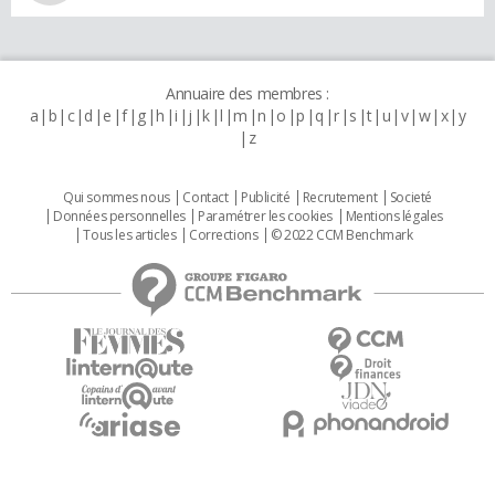
Annuaire des membres :
a
b
c
d
e
f
g
h
i
j
k
l
m
n
o
p
q
r
s
t
u
v
w
x
y
z
Qui sommes nous
Contact
Publicité
Recrutement
Societé
Données personnelles
Paramétrer les cookies
Mentions légales
Tous les articles
Corrections
© 2022 CCM Benchmark