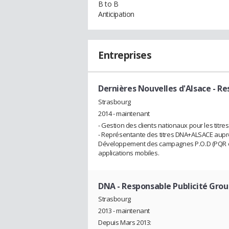
B to B
Anticipation
Entreprises
Dernières Nouvelles d'Alsace
- Re
Strasbourg
2014 - maintenant
- Gestion des clients nationaux pour les titr
- Représentante des titres DNA+ALSACE auprès
Développement des campagnes P.O.D (PQR on De
applications mobiles.
DNA
- Responsable Publicité Gro
Strasbourg
2013 - maintenant
Depuis Mars 2013: