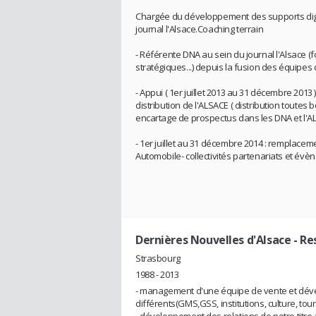
Chargée du développement des supports digitau
journal l'Alsace.Coaching terrain
- Référente DNA au sein du journal l'Alsace 
stratégiques...) depuis la fusion des équipes
- Appui ( 1er juillet 2013 au 31 décembre 2013
distribution de l'ALSACE ( distribution toutes
encartage de prospectus dans les DNA et l'A
- 1er juillet au 31 décembre 2014 : remplacem
Automobile- collectivités partenariats et évè
Dernières Nouvelles d'Alsace
- Re
Strasbourg
1988 - 2013
- management d'une équipe de vente et déve
différents(GMS,GSS, institutions, culture, touri