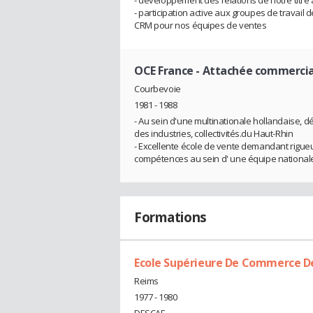
- développement des relations de notre titre
- participation active aux groupes de travail d
CRM pour nos équipes de ventes
OCE France
- Attachée commerci
Courbevoie
1981 - 1988
- Au sein d'une multinationale hollandaise
des industries, collectivités.du Haut-Rhin
- Excellente école de vente demandant rigue
compétences au sein d' une équipe nationa
Formations
Ecole Supérieure De Commerce D
Reims
1977 - 1980
DESCAF