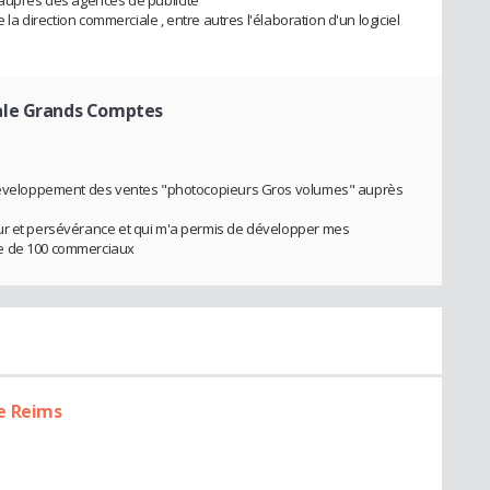
 auprès des agences de publicité
e la direction commerciale , entre autres l'élaboration d'un logiciel
ale Grands Comptes
, développement des ventes "photocopieurs Gros volumes" auprès
ur et persévérance et qui m'a permis de développer mes
le de 100 commerciaux
e Reims