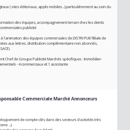
x ( sites éditoriaux, applis mobiles...) particulièrement au sein du
(formation des équipes, accompagnement terrain chez les clients
 commerciales publicité
 ) à l'animation des équipes commerciales de DISTRI PUB fililale de
 boites aux lettres, distribution complémentaire non abonnés,
LSACE)
ent Chef de Groupe Publicité Marchés spécifiques : Immobilier-
nementiels - 4 commerciaux et 1 assistante
sponsable Commerciale Marché Annonceurs
loppement de compte-clés dans des secteurs d'activités très
sme ...).