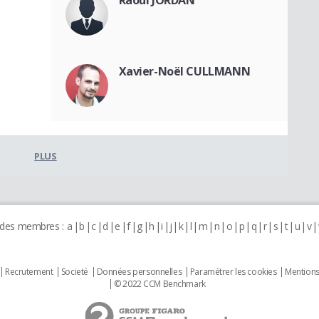
Xavier-Noël CULLMANN
PLUS
 des membres :
a
b
c
d
e
f
g
h
i
j
k
l
m
n
o
p
q
r
s
t
u
v
Recrutement
Societé
Données personnelles
Paramétrer les cookies
Mentions
© 2022 CCM Benchmark