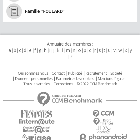
Famille "FOULARD"
Annuaire des membres :
a
b
c
d
e
f
g
h
i
j
k
l
m
n
o
p
q
r
s
t
u
v
w
x
y
z
Qui sommes nous
Contact
Publicité
Recrutement
Societé
Données personnelles
Paramétrer les cookies
Mentions légales
Tous les articles
Corrections
© 2022 CCM Benchmark