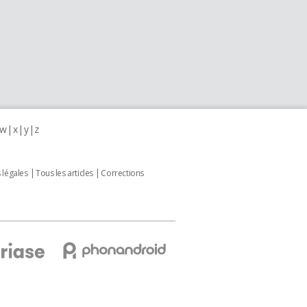
w
x
y
z
 légales
Tous les articles
Corrections