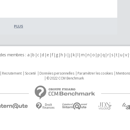
PLUS
 des membres :
a
b
c
d
e
f
g
h
i
j
k
l
m
n
o
p
q
r
s
t
u
v
Recrutement
Societé
Données personnelles
Paramétrer les cookies
Mentions
© 2022 CCM Benchmark