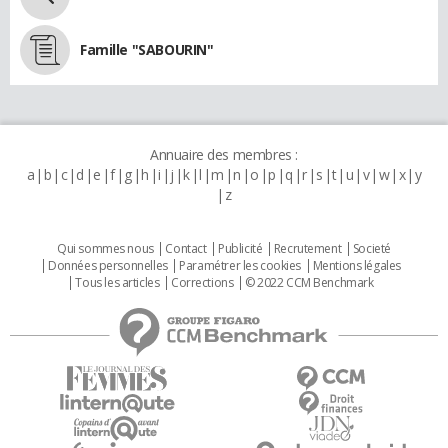
Famille "SABOURIN"
Annuaire des membres :
a
b
c
d
e
f
g
h
i
j
k
l
m
n
o
p
q
r
s
t
u
v
w
x
y
z
Qui sommes nous
Contact
Publicité
Recrutement
Societé
Données personnelles
Paramétrer les cookies
Mentions légales
Tous les articles
Corrections
© 2022 CCM Benchmark