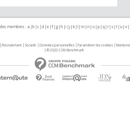
 des membres :
a
b
c
d
e
f
g
h
i
j
k
l
m
n
o
p
q
r
s
t
u
v
Recrutement
Societé
Données personnelles
Paramétrer les cookies
Mentions
© 2022 CCM Benchmark