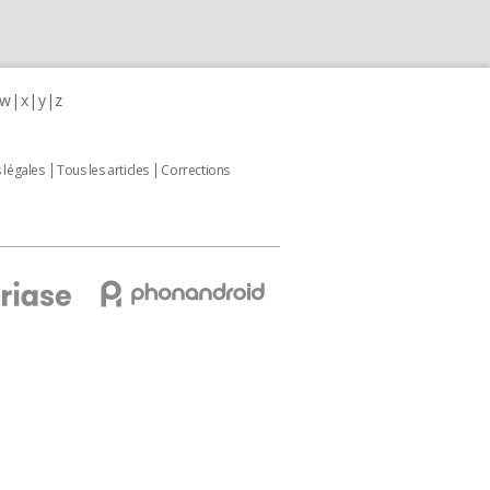
w
x
y
z
 légales
Tous les articles
Corrections