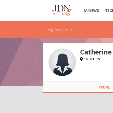
IA NEWS
TEC
Rechercher
Catherine
BRUXELLES
Catherine SPINEUX
PROFIL