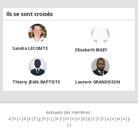
Ils se sont croisés
Sandra LECOMTE
Elisabeth BIGEY
Thierry JEAN-BAPTISTE
Laurent GRANDISSON
Annuaire des membres :
a
b
c
d
e
f
g
h
i
j
k
l
m
n
o
p
q
r
s
t
u
v
w
x
y
z