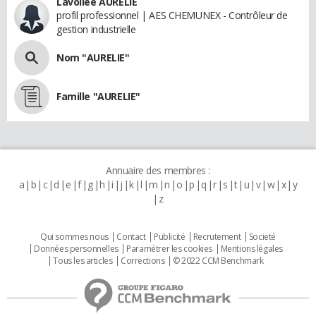
Lavollee AURELIE
profil professionnel | AES CHEMUNEX - Contrôleur de
gestion industrielle
Nom "AURELIE"
Famille "AURELIE"
Annuaire des membres :
a
b
c
d
e
f
g
h
i
j
k
l
m
n
o
p
q
r
s
t
u
v
w
x
y
z
Qui sommes nous
Contact
Publicité
Recrutement
Societé
Données personnelles
Paramétrer les cookies
Mentions légales
Tous les articles
Corrections
© 2022 CCM Benchmark