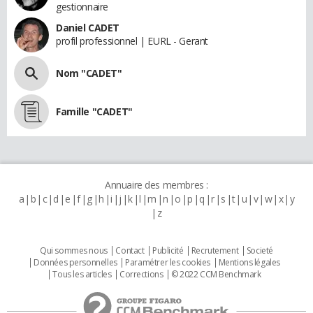
gestionnaire
Daniel CADET
profil professionnel | EURL - Gerant
Nom "CADET"
Famille "CADET"
Annuaire des membres :
a
b
c
d
e
f
g
h
i
j
k
l
m
n
o
p
q
r
s
t
u
v
w
x
y
z
Qui sommes nous
Contact
Publicité
Recrutement
Societé
Données personnelles
Paramétrer les cookies
Mentions légales
Tous les articles
Corrections
© 2022 CCM Benchmark