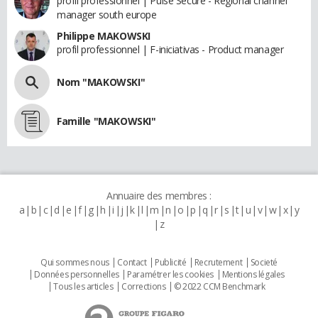
profil professionnel | Pulse Secure - Regional channel
manager south europe
Philippe MAKOWSKI
profil professionnel | F-iniciativas - Product manager
Nom "MAKOWSKI"
Famille "MAKOWSKI"
Annuaire des membres :
a
b
c
d
e
f
g
h
i
j
k
l
m
n
o
p
q
r
s
t
u
v
w
x
y
z
Qui sommes nous
Contact
Publicité
Recrutement
Societé
Données personnelles
Paramétrer les cookies
Mentions légales
Tous les articles
Corrections
© 2022 CCM Benchmark