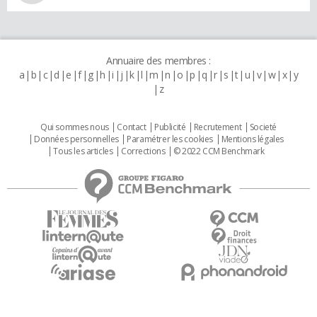
Annuaire des membres :
a
b
c
d
e
f
g
h
i
j
k
l
m
n
o
p
q
r
s
t
u
v
w
x
y
z
Qui sommes nous
Contact
Publicité
Recrutement
Societé
Données personnelles
Paramétrer les cookies
Mentions légales
Tous les articles
Corrections
© 2022 CCM Benchmark