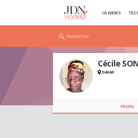
IA NEWS
TEC
Rechercher
Cécile SO
DAKAR
Cécile SONKO
PROFIL