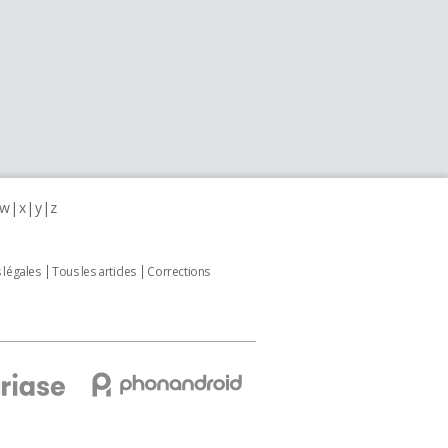
w
x
y
z
 légales
Tous les articles
Corrections