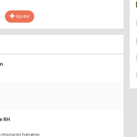
Ajouter
on
te RH
es ressources humaines