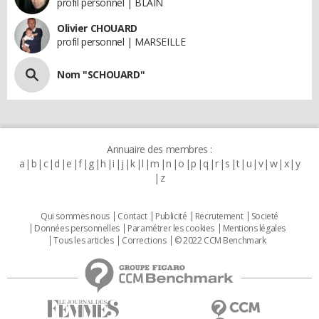
profil personnel | BLAIN
Olivier CHOUARD
profil personnel | MARSEILLE
Nom "SCHOUARD"
Annuaire des membres :
a
b
c
d
e
f
g
h
i
j
k
l
m
n
o
p
q
r
s
t
u
v
w
x
y
z
Qui sommes nous
Contact
Publicité
Recrutement
Societé
Données personnelles
Paramétrer les cookies
Mentions légales
Tous les articles
Corrections
© 2022 CCM Benchmark