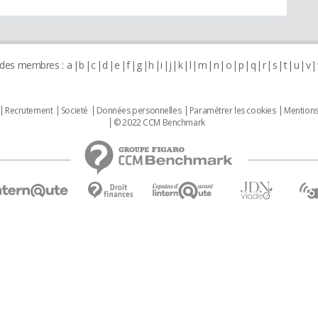
 des membres :
a
b
c
d
e
f
g
h
i
j
k
l
m
n
o
p
q
r
s
t
u
v
Recrutement
Societé
Données personnelles
Paramétrer les cookies
Mentions
© 2022 CCM Benchmark