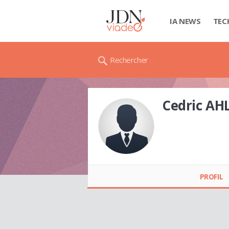
IA NEWS
TEC
Rechercher
Cedric A
Cedric AHLONSOU
PROFIL