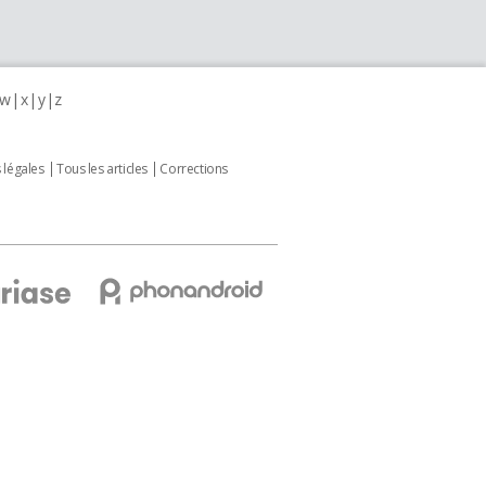
w
x
y
z
 légales
Tous les articles
Corrections