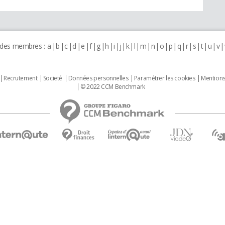
 des membres :
a
b
c
d
e
f
g
h
i
j
k
l
m
n
o
p
q
r
s
t
u
v
Recrutement
Societé
Données personnelles
Paramétrer les cookies
Mentions
© 2022 CCM Benchmark