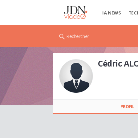
IA NEWS
TEC
Rechercher
Cédric A
Cédric ALONSO
PROFIL