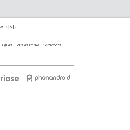
w
x
y
z
 légales
Tous les articles
Corrections