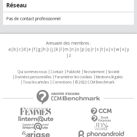
Réseau
Pas de contact professionnel
Annuaire des membres :
a
b
c
d
e
f
g
h
i
j
k
l
m
n
o
p
q
r
s
t
u
v
w
x
y
z
Qui sommes nous
Contact
Publicité
Recrutement
Societé
Données personnelles
Paramétrer les cookies
Mentions légales
Tous les articles
Corrections
© 2022 CCM Benchmark