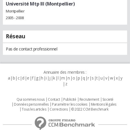
Université Mtp III (Montpellier)
Montpellier
2005 - 2008
Réseau
Pas de contact professionnel
Annuaire des membres :
a
b
c
d
e
f
g
h
i
j
k
l
m
n
o
p
q
r
s
t
u
v
w
x
y
z
Qui sommes nous
Contact
Publicité
Recrutement
Societé
Données personnelles
Paramétrer les cookies
Mentions légales
Tous les articles
Corrections
© 2022 CCM Benchmark