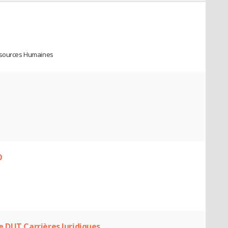
essources Humaines
O
 DUT Carrières Juridiques