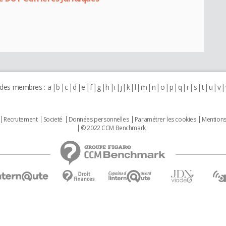
 des membres :
a
b
c
d
e
f
g
h
i
j
k
l
m
n
o
p
q
r
s
t
u
v
Recrutement
Societé
Données personnelles
Paramétrer les cookies
Mentions
© 2022 CCM Benchmark