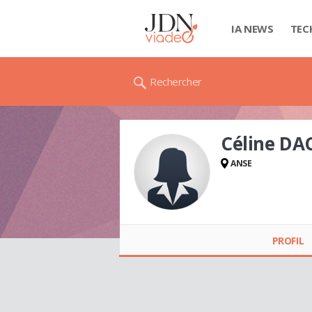
IA NEWS
TEC
Rechercher
Céline DA
ANSE
Céline DACLIN
PROFIL