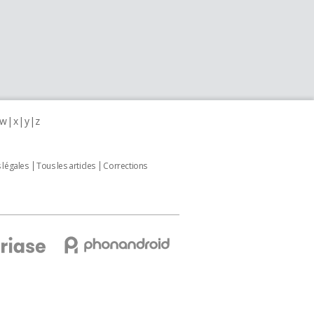
w
x
y
z
 légales
Tous les articles
Corrections