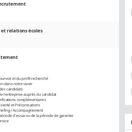
recrutement
et relations écoles
rutement
pourvoir et du profil recherché
on dans notre vivier
 des candidats
de l'entreprise auprès du candidat
érifications complémentaires
senté et Préconisations
ébriefing / Accompagnement
a période d'essai ou de la période de garantie
ervice