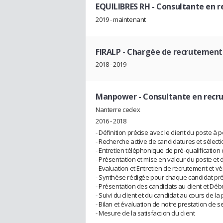
EQUILIBRES RH
- Consultante en 
2019 - maintenant
FIRALP
- Chargée de recrutement 
2018 - 2019
Manpower
- Consultante en rec
Nanterre cedex
2016 - 2018
- Définition précise avec le client du poste à 
- Recherche active de candidatures et sélecti
- Entretien téléphonique de pré-qualification
- Présentation et mise en valeur du poste et 
- Evaluation et Entretien de recrutement et v
- Synthèse rédigée pour chaque candidat pré
- Présentation des candidats au client et D
- Suivi du client et du candidat au cours de l
- Bilan et évaluation de notre prestation de s
- Mesure de la satisfaction du client