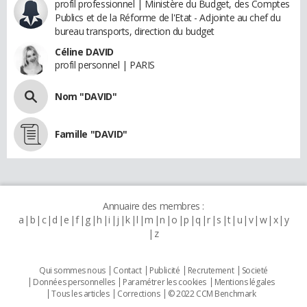
profil professionnel | Ministère du Budget, des Comptes
Publics et de la Réforme de l'Etat - Adjointe au chef du
bureau transports, direction du budget
Céline DAVID
profil personnel | PARIS
Nom "DAVID"
Famille "DAVID"
Annuaire des membres :
a
b
c
d
e
f
g
h
i
j
k
l
m
n
o
p
q
r
s
t
u
v
w
x
y
z
Qui sommes nous
Contact
Publicité
Recrutement
Societé
Données personnelles
Paramétrer les cookies
Mentions légales
Tous les articles
Corrections
© 2022 CCM Benchmark