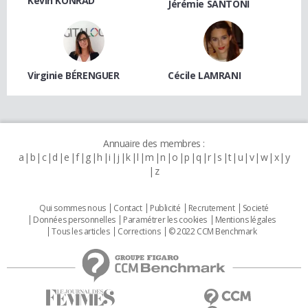
Kevin KONRAD
Jérémie SANTONI
Virginie BÉRENGUER
Cécile LAMRANI
Annuaire des membres :
a
b
c
d
e
f
g
h
i
j
k
l
m
n
o
p
q
r
s
t
u
v
w
x
y
z
Qui sommes nous
Contact
Publicité
Recrutement
Societé
Données personnelles
Paramétrer les cookies
Mentions légales
Tous les articles
Corrections
© 2022 CCM Benchmark