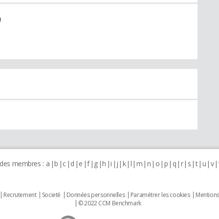
)
 des membres :
a
b
c
d
e
f
g
h
i
j
k
l
m
n
o
p
q
r
s
t
u
v
Recrutement
Societé
Données personnelles
Paramétrer les cookies
Mentions
© 2022 CCM Benchmark