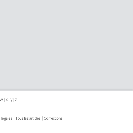
w
x
y
z
 légales
Tous les articles
Corrections