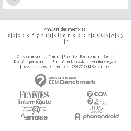
Annuaire des membres :
a
b
c
d
e
f
g
h
i
j
k
l
m
n
o
p
q
r
s
t
u
v
w
x
y
z
Qui sommes nous
Contact
Publicité
Recrutement
Societé
Données personnelles
Paramétrer les cookies
Mentions légales
Tous les articles
Corrections
© 2022 CCM Benchmark