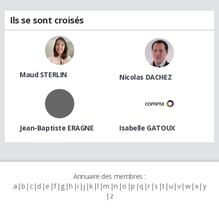
Ils se sont croisés
Maud STERLIN
Nicolas DACHEZ
Jean-Baptiste ERAGNE
Isabelle GATOUX
Annuaire des membres :
a
b
c
d
e
f
g
h
i
j
k
l
m
n
o
p
q
r
s
t
u
v
w
x
y
z