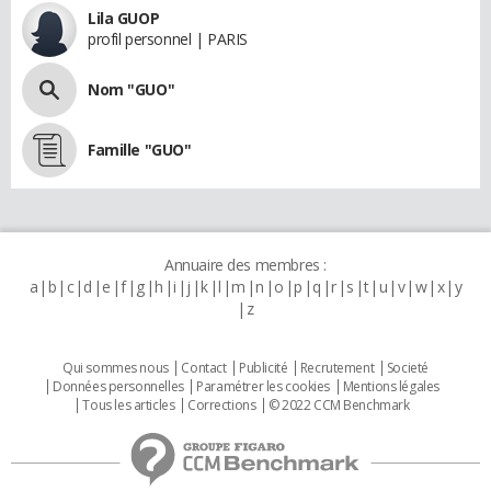
Lila GUOP
profil personnel | PARIS
Nom "GUO"
Famille "GUO"
Annuaire des membres :
a
b
c
d
e
f
g
h
i
j
k
l
m
n
o
p
q
r
s
t
u
v
w
x
y
z
Qui sommes nous
Contact
Publicité
Recrutement
Societé
Données personnelles
Paramétrer les cookies
Mentions légales
Tous les articles
Corrections
© 2022 CCM Benchmark