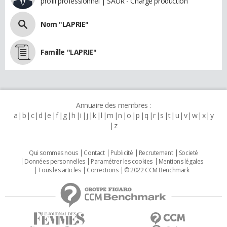
profil professionnel | SAUR - Chargé production
Nom "LAPRIE"
Famille "LAPRIE"
Annuaire des membres :
a
b
c
d
e
f
g
h
i
j
k
l
m
n
o
p
q
r
s
t
u
v
w
x
y
z
Qui sommes nous
Contact
Publicité
Recrutement
Societé
Données personnelles
Paramétrer les cookies
Mentions légales
Tous les articles
Corrections
© 2022 CCM Benchmark