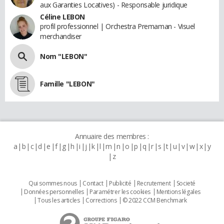
aux Garanties Locatives) - Responsable juridique
Céline LEBON
profil professionnel | Orchestra Premaman - Visuel
merchandiser
Nom "LEBON"
Famille "LEBON"
Annuaire des membres :
a
b
c
d
e
f
g
h
i
j
k
l
m
n
o
p
q
r
s
t
u
v
w
x
y
z
Qui sommes nous
Contact
Publicité
Recrutement
Societé
Données personnelles
Paramétrer les cookies
Mentions légales
Tous les articles
Corrections
© 2022 CCM Benchmark