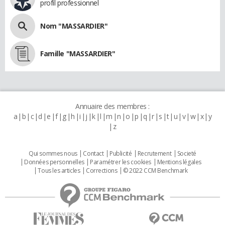
profil professionnel
Nom "MASSARDIER"
Famille "MASSARDIER"
Annuaire des membres :
a
b
c
d
e
f
g
h
i
j
k
l
m
n
o
p
q
r
s
t
u
v
w
x
y
z
Qui sommes nous
Contact
Publicité
Recrutement
Societé
Données personnelles
Paramétrer les cookies
Mentions légales
Tous les articles
Corrections
© 2022 CCM Benchmark