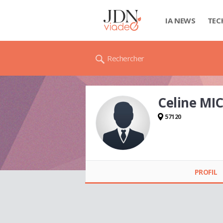
IA NEWS
TEC
Rechercher
Celine MIC
57120
Celine MICELI
PROFIL