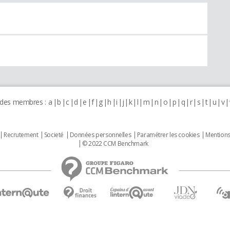
 des membres :
a
b
c
d
e
f
g
h
i
j
k
l
m
n
o
p
q
r
s
t
u
v
Recrutement
Societé
Données personnelles
Paramétrer les cookies
Mentions
© 2022 CCM Benchmark