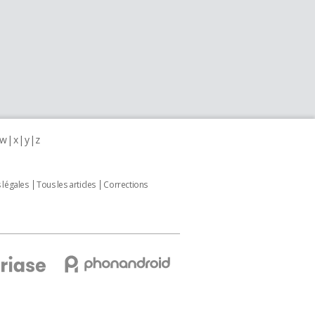
w
x
y
z
 légales
Tous les articles
Corrections