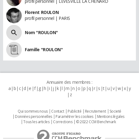
profil personnel | LEVESVILLE LA CHENARD
Florent ROULON
profil personnel | PARIS
Nom "ROULON"
Famille "ROULON"
Annuaire des membres :
a
b
c
d
e
f
g
h
i
j
k
l
m
n
o
p
q
r
s
t
u
v
w
x
y
z
Qui sommes nous
Contact
Publicité
Recrutement
Societé
Données personnelles
Paramétrer les cookies
Mentions légales
Tous les articles
Corrections
© 2022 CCM Benchmark